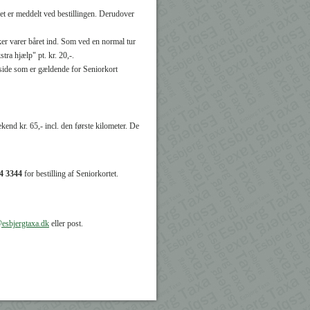
det er meddelt ved bestillingen. Derudover
er varer båret ind. Som ved en normal tur
tra hjælp" pt. kr. 20,-.
eside som er gældende for Seniorkort
kend kr. 65,- incl. den første kilometer. De
14 3344
for bestilling af Seniorkortet.
esbjergtaxa.dk
eller post.