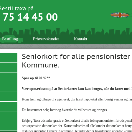
Bestil taxa på
75 14 45 00
Bestilling
Erhvervskunder
Kontakt
Seniorkort for alle pensionister 
Kommune.
Spar op til 20 %**.
Vær opmærksom på at Seniorkortet kun kan bruges, når du kører med 
Kom frem og tilbage til sygehuset, din frisør, apoteket eller besøg venner og fam
Du bestemmer selv, hvor og hvornår du vil hentes og bringes.
Esbjerg Taxa udsteder gratis et Seniorkort til alle folkepensionister, førtidspens
seniorpension der ønsker det. Kortet udstedes til alle kunder der ønsker at benytt
afsluttes indenfor Esbjerg Kommune. Kunder der er bosiddende udenfor kommu