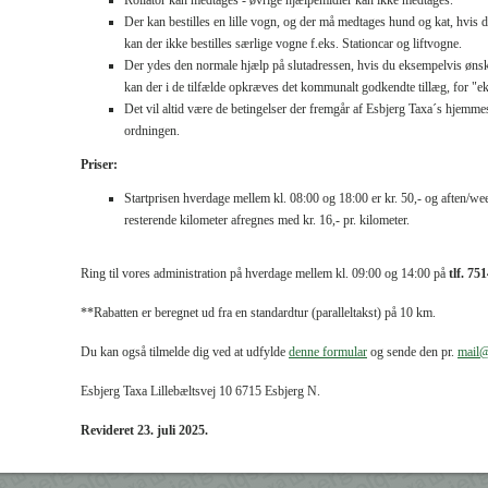
Rollator kan medtages - øvrige hjælpemidler kan ikke medtages.
Der kan bestilles en lille vogn, og der må medtages hund og kat, hvis 
kan der ikke bestilles særlige vogne f.eks. Stationcar og liftvogne.
Der ydes den normale hjælp på slutadressen, hvis du eksempelvis ønsk
kan der i de tilfælde opkræves det kommunalt godkendte tillæg, for "eks
Det vil altid være de betingelser der fremgår af Esbjerg Taxa´s hjemm
ordningen.
Priser:
Startprisen hverdage mellem kl. 08:00 og 18:00 er kr. 50,- og aften/wee
resterende kilometer afregnes med kr. 16,- pr. kilometer.
Ring til vores administration på hverdage mellem kl. 09:00 og 14:00 på
tlf. 75
**Rabatten er beregnet ud fra en standardtur (paralleltakst) på 10 km.
Du kan også tilmelde dig ved at udfylde
denne formular
og sende den pr.
mail@
Esbjerg Taxa Lillebæltsvej 10 6715 Esbjerg N.
Revideret 23. juli 2025.