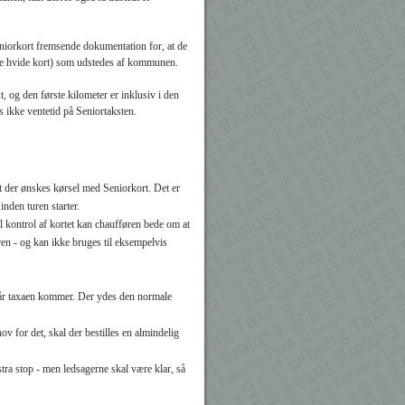
niorkort fremsende dokumentation for, at de
lle hvide kort) som udstedes af kommunen.
, og den første kilometer er inklusiv i den
s ikke ventetid på Senior­taksten.
at der ønskes kørsel med Seniorkort. Det er
nden turen starter.
il kontrol af kortet kan chaufføren bede om at
en - og kan ikke bruges til eksempelvis
r når taxaen kommer. Der ydes den normale
v for det, skal der bestilles en almindelig
ra stop - men ledsagerne skal være klar, så