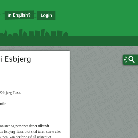
i Esbjerg
Esbjerg Taxa.
ilie.
ionister og personer der er tilkendt
e Esbjerg Taxa, blot skal turen starte eller
nen, kan derfor også få udstedt et