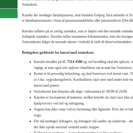
Seniorkort.
Kunder der modtager førtidspension, skal forinden Esbjerg Taxa udsteder et Se
er førtidspensionister
i form af pensionsmeddelelse eller pensionsbevis (Det li
Kørslen udføres på en særlig starttakst, som er højere end den normale starttakst
forhøjede starttakst. Derefter tæller taxameteret kilometer­takst, men der beregne
Seniortaksten følger de normale takster i forhold til skift til aften/weekendtakst.
Betingelser gældende for kørsel med seniorkort.
Kørslen bestilles på tlf.
7514 4500
og ved bestilling skal det oplyses, 
vigtigt, at man også selv oplyser chaufføren om at man har Seniorkort, i
Kortet er til personlig befordring, og skal fremvises ved turens start. T
se f.eks. sygesikringsbevis. Kortholderen skal være med under hele tur
kørsel med prøver.
Seniorkortet kan benyttes alle dage i tidsrummet kl. 08:00 til 24:00.
Kørslen er fra kantsten til kantsten, hvilket betyder du skal være kla
hjælp/service ved ind og udstigning.
Vognen kan ikke vente ved en forretning eller lignende. Hvis der er beho
vogn.
Der må medtages ledsagere, og ledsagere må samles op undervejs - ekst
der ikke opstår unormal ventetid under stoppet.